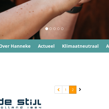
Over Hanneke
Actueel
Klimaatneutraal
A
1
2