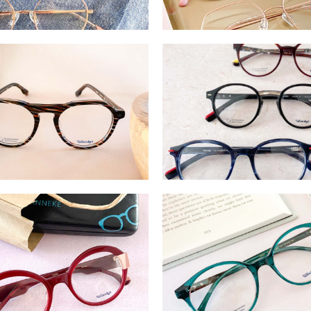
st_2.jpg
post_3.jpg
kijk de foto
Bekijk de foto
st_6.jpg
post_7.jpg
kijk de foto
Bekijk de foto