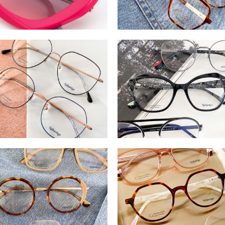
kijk de foto
Bekijk de foto
st_6.jpg
post_7.jpg
kijk de foto
Bekijk de foto
st_3.jpg
post_4.jpg
kijk de foto
Bekijk de foto