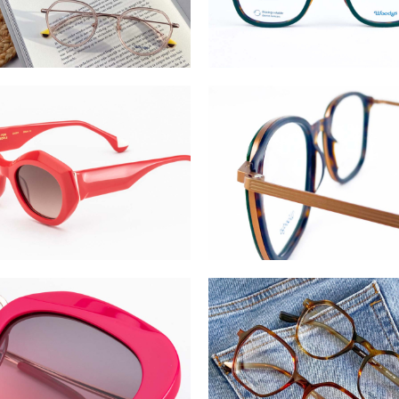
st1_2.jpg
post1.jpg
kijk de foto
Bekijk de foto
st3_2.jpg
post3.jpg
kijk de foto
Bekijk de foto
st_2.jpg
post_3.jpg