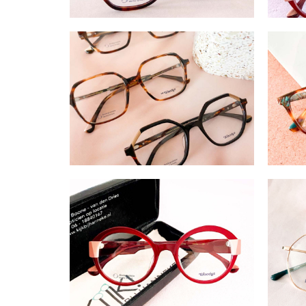
post.jpg
po
Bekijk de foto
Be
post_5.jpg
po
Bekijk de foto
Be