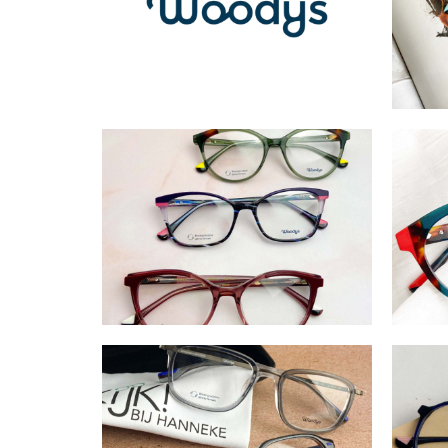
post_2.jpg
po
Bekijk de foto
Be
post_6.jpg
po
Bekijk de foto
Be