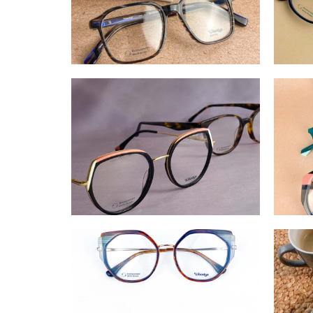
post_10.jpg
po
Bekijk de foto
Be
post_14.jpg
po
Bekijk de foto
Be