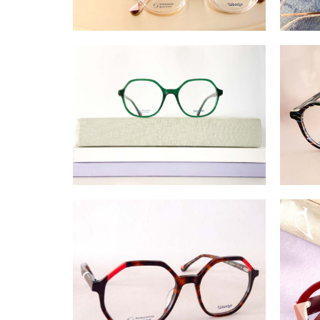
post.jpg
po
Bekijk de foto
Be
post_5.jpg
po
Bekijk de foto
Be