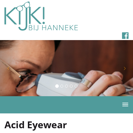
Togg
navi
Acid Eyewear