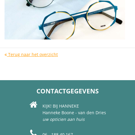
Terug naar het overzicht
CONTACTGEGEVENS
KIJK! BIJ HANNEKE
Hanneke Boone - van den Dries
uw opticien aan huis
06 - 188 40 167